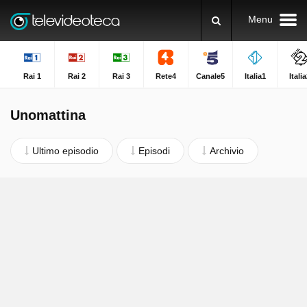
Menu
Rai 1
Rai 2
Rai 3
Rete4
Canale5
Italia1
Itali
Unomattina
Ultimo episodio
Episodi
Archivio