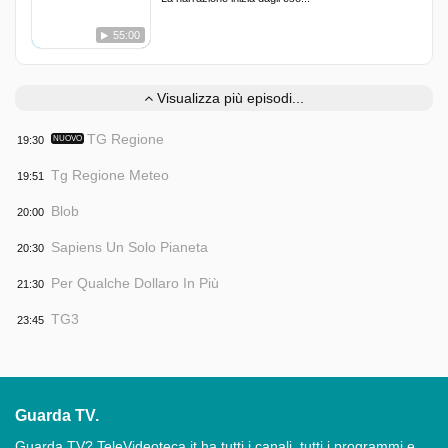
55:00
Visualizza più episodi...
TG Regione
19:30
NUOVO
Tg Regione Meteo
19:51
Blob
20:00
Sapiens Un Solo Pianeta
20:30
Per Qualche Dollaro In Più
21:30
TG3
23:45
Guarda TV.
Guarda TV? TeleVideoteca.it ha tutti i canali, tutti i programmi e