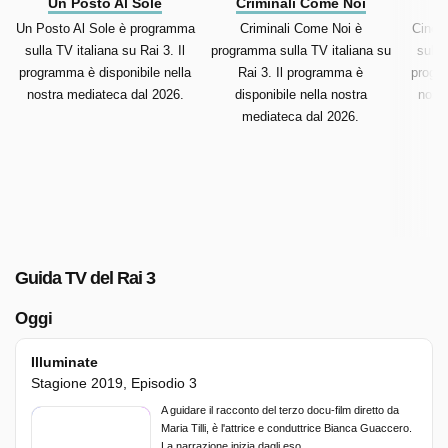
Un Posto Al Sole
Criminali Come Noi
Un Posto Al Sole è programma
Criminali Come Noi è
Cinem
sulla TV italiana su Rai 3. Il
programma sulla TV italiana su
sulla
programma è disponibile nella
Rai 3. Il programma è
progra
nostra mediateca dal 2026.
disponibile nella nostra
nost
mediateca dal 2026.
Guida TV del Rai 3
Oggi
Illuminate
Stagione 2019, Episodio 3
A guidare il racconto del terzo docu-film diretto da
Maria Tilli, è l'attrice e conduttrice Bianca Guaccero.
La narrazione inizia dagli eso...