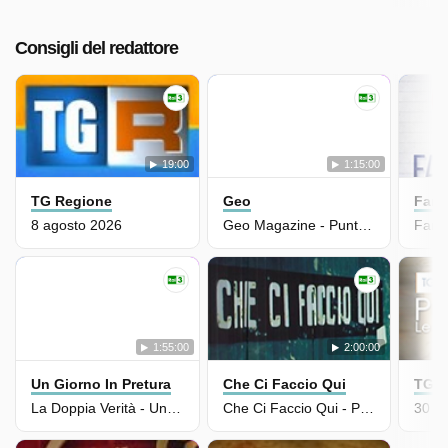
Consigli del redattore
19:00
1:15:00
TG Regione
Geo
Fame
8 agosto 2026
Geo Magazine - Puntata Del 07/08/2026
1:55:00
2:00:00
Un Giorno In Pretura
Che Ci Faccio Qui
TGR 
La Doppia Verità - Un Giorno In Pretura - Puntata Del 05/08/2026
Che Ci Faccio Qui - Parlami Di Te - Puntata Del 10/06/2025
30 m