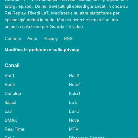
tutti gli episodi. Da noi trovi tutti gli episodi già andati in onda su
Rai Replay, Rivedi La7, Mediaset e su altre piattaforme per
episodi già andati in onda. Mai più ricerche senza fine, ma
un'unica soluzione per Guarda TV video.
Contatto
Aiuto
Privacy
RSS
Modifica le preferenze sulla privacy
Canali
Rai 1
Rai 2
Rai 3
Rete4
Canale5
Italia1
Italia2
La 5
La7
La7D
DMAX
Nove
Real Time
MTV
Rai 5
Discovery Channel