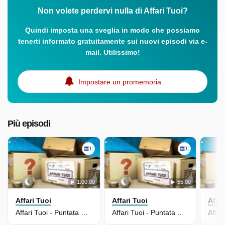
Non volete perdervi nulla di Affari Tuoi?
Quindi imposta una sveglia in modo che possiamo
tenerti informato gratuitamente sui nuovi episodi via e-
mail. Utilissimo!
Impostare un promemoria
Più episodi
1:00:00
55:00
Affari Tuoi
Affari Tuoi
Affar
Affari Tuoi - Puntata Del 15/09/2025
Affari Tuoi - Puntata Del 14/09/2025