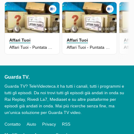
55:00
1:00:00
Affari Tuoi
Affari Tuoi
Affar
Affari Tuoi - Puntata Del 13/09/2025
Affari Tuoi - Puntata Del 12/09/2025
Guarda TV.
Guarda TV? TeleVideoteca.it ha tutti i canali, tutti i programmi e
tutti gli episodi. Da noi trovi tutti gli episodi già andati in onda su
Rai Replay, Rivedi La7, Mediaset e su altre piattaforme per
episodi già andati in onda. Mai più ricerche senza fine, ma
un'unica soluzione per Guarda TV video.
Contatto
Aiuto
Privacy
RSS