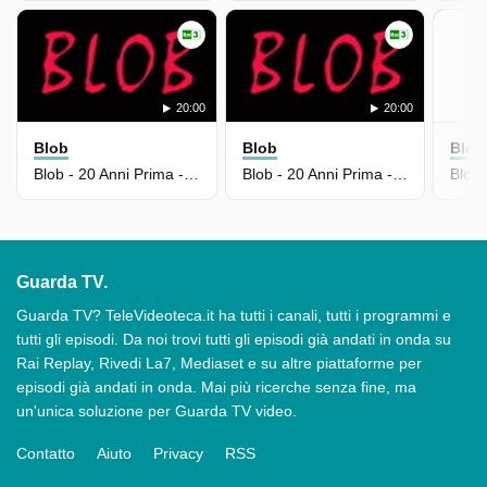
20:00
20:00
Blob
Blob
Blob
Blob - 20 Anni Prima - Puntata Del 14/07/2026
Blob - 20 Anni Prima - Puntata Del 13/07/2026
Guarda TV.
Guarda TV? TeleVideoteca.it ha tutti i canali, tutti i programmi e
tutti gli episodi. Da noi trovi tutti gli episodi già andati in onda su
Rai Replay, Rivedi La7, Mediaset e su altre piattaforme per
episodi già andati in onda. Mai più ricerche senza fine, ma
un'unica soluzione per Guarda TV video.
Contatto
Aiuto
Privacy
RSS