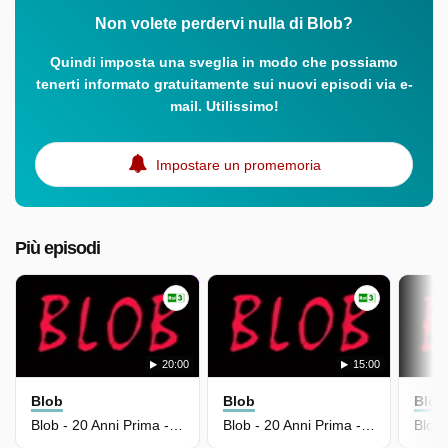
Non volete perdervi nulla di Blob?
Quindi imposta una sveglia in modo che possiamo
tenerti informato gratuitamente sui nuovi episodi via e-
mail. Utilissimo!
Impostare un promemoria
Più episodi
20:00
15:00
Blob
Blob
Blob
Blob - 20 Anni Prima - Puntata Del 16/07/2026
Blob - 20 Anni Prima - Puntata Del 15/07/2026