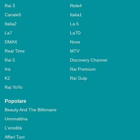
Rai 3
Rete4
Canale5
Italia1
Italia2
La 5
La7
La7D
DMAX
Nove
Real Time
MTV
Rai 5
Discovery Channel
Iris
Rai Premium
K2
Rai Gulp
Rai YoYo
Popolare
Beauty And The Billionaire
Unomattina
L'eredità
Affari Tuoi