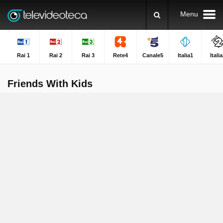
Menu
Rai 1
Rai 2
Rai 3
Rete4
Canale5
Italia1
Itali
Friends With Kids