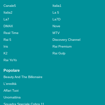
Canale5
Italia1
Italia2
La 5
La7
La7D
DMAX
Nove
Real Time
MTV
Rai 5
Discovery Channel
Iris
Rai Premium
K2
Rai Gulp
Rai YoYo
Popolare
Beauty And The Billionaire
L'eredità
Affari Tuoi
Unomattina
Squadra Speciale Cobra 11