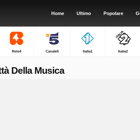
Home
Ultimo
Popolare
G
Rete4
Canale5
Italia1
Italia2
ttà Della Musica