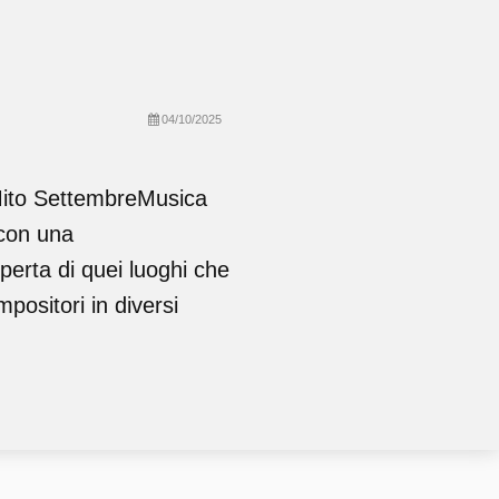
04/10/2025
 Mito SettembreMusica
 con una
perta di quei luoghi che
mpositori in diversi