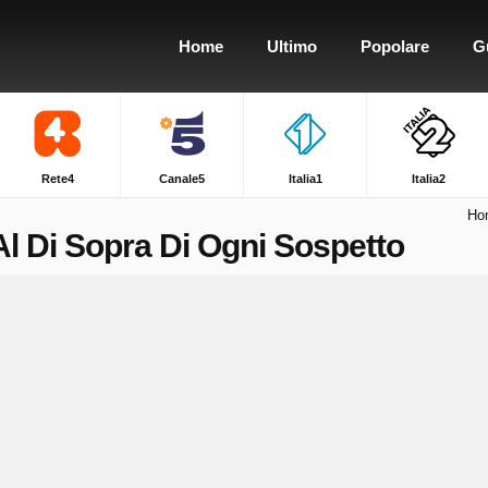
Home
Ultimo
Popolare
G
Rete4
Canale5
Italia1
Italia2
Ho
Al Di Sopra Di Ogni Sospetto