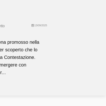
tto
13/09/2025
ppena promosso nella
er scoperto che lo
la Contestazione.
 emergere con
...