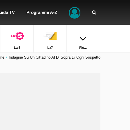
uida TV
Programmi A-Z
La 5
La7
Più...
me
Indagine Su Un Cittadino Al Di Sopra Di Ogni Sospetto