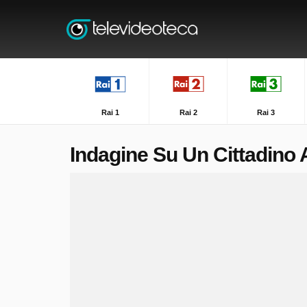
Rai 1
Rai 2
Rai 3
Indagine Su Un Cittadino 