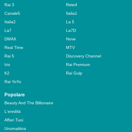
Rai 3
Rete4
Canale5
Italia1
Italia2
La 5
La7
La7D
DMAX
Nove
Real Time
MTV
Rai 5
Discovery Channel
Iris
Rai Premium
K2
Rai Gulp
Rai YoYo
Popolare
Beauty And The Billionaire
L'eredità
Affari Tuoi
Unomattina