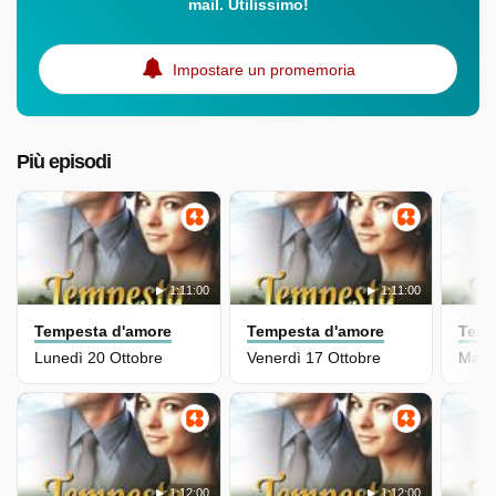
mail. Utilissimo!
Impostare un promemoria
Più episodi
1:11:00
1:11:00
Tempesta d'amore
Tempesta d'amore
Temp
Lunedì 20 Ottobre
Venerdì 17 Ottobre
Marte
1:12:00
1:12:00