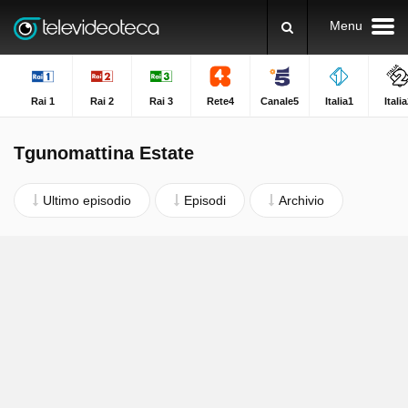
Menu
Rai 1
Rai 2
Rai 3
Rete4
Canale5
Italia1
Itali
Tgunomattina Estate
Ultimo episodio
Episodi
Archivio