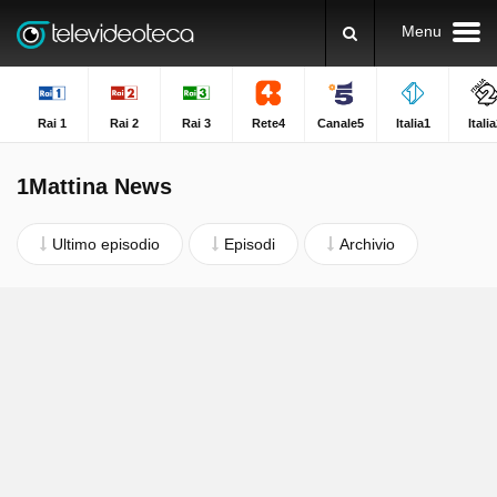
Menu
Rai 1
Rai 2
Rai 3
Rete4
Canale5
Italia1
Itali
1Mattina News
Ultimo episodio
Episodi
Archivio