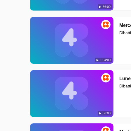
56:00
Merc
Dibatti
1:04:00
Lune
Dibatti
56:00