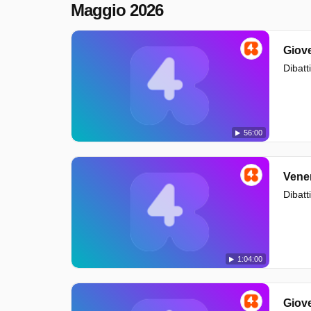
Maggio 2026
Giov
Dibatti
56:00
Vene
Dibatti
1:04:00
Giov