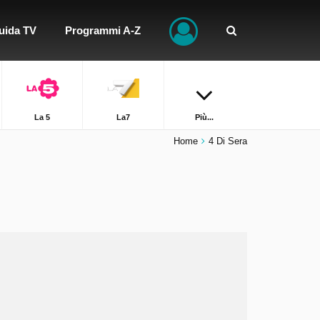
uida TV
Programmi A-Z
La 5
La7
Più...
Home
4 Di Sera