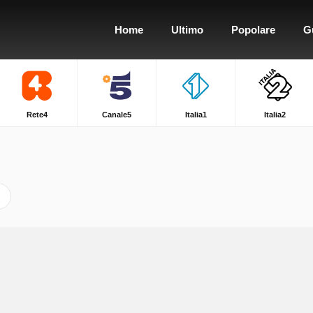
Home
Ultimo
Popolare
G
Rete4
Canale5
Italia1
Italia2