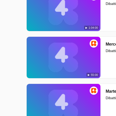
Dibatti
1:04:00
Merc
Dibatti
55:00
Mart
Dibatti