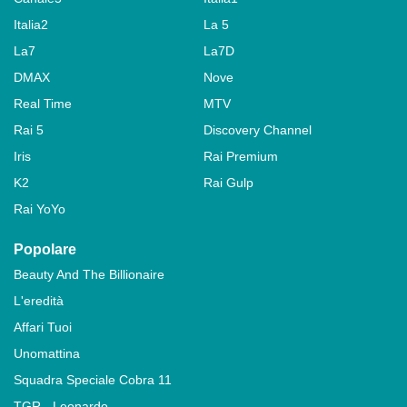
Italia2
La 5
La7
La7D
DMAX
Nove
Real Time
MTV
Rai 5
Discovery Channel
Iris
Rai Premium
K2
Rai Gulp
Rai YoYo
Popolare
Beauty And The Billionaire
L'eredità
Affari Tuoi
Unomattina
Squadra Speciale Cobra 11
TGR - Leonardo