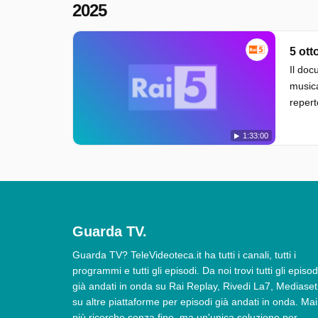
2025
5 ott
Il doc
musica
repert
1:33:00
Guarda TV.
Guarda TV? TeleVideoteca.it ha tutti i canali, tutti i
programmi e tutti gli episodi. Da noi trovi tutti gli episod
già andati in onda su Rai Replay, Rivedi La7, Mediaset
su altre piattaforme per episodi già andati in onda. Mai
più ricerche senza fine, ma un'unica soluzione per