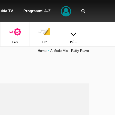
uida TV
Programmi A-Z
La 5
La7
Più...
Home
A Modo Mio - Patty Pravo