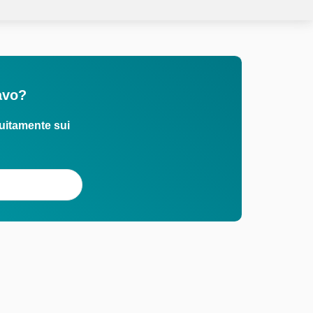
avo?
uitamente sui