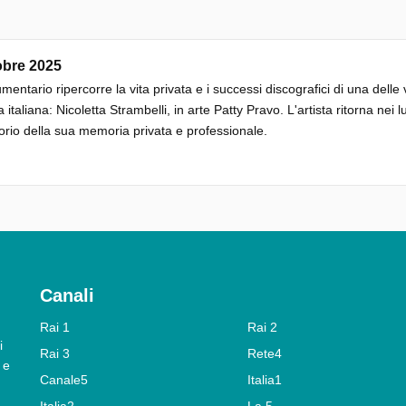
obre 2025
umentario ripercorre la vita privata e i successi discografici di una delle 
 italiana: Nicoletta Strambelli, in arte Patty Pravo. L'artista ritorna nei 
orio della sua memoria privata e professionale.
Canali
Rai 1
Rai 2
i
Rai 3
Rete4
 e
Canale5
Italia1
Italia2
La 5