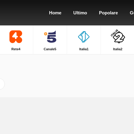
Home
Ultimo
Popolare
G
Rete4
Canale5
Italia1
Italia2