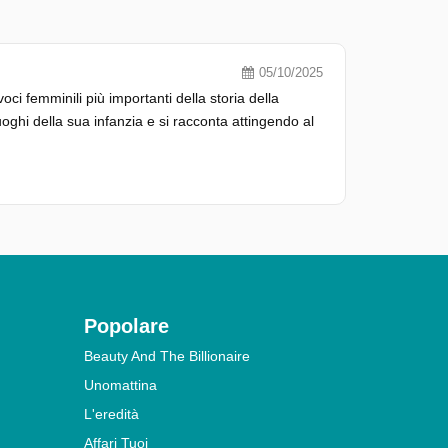
05/10/2025
voci femminili più importanti della storia della
luoghi della sua infanzia e si racconta attingendo al
Popolare
Beauty And The Billionaire
Unomattina
L'eredità
Affari Tuoi