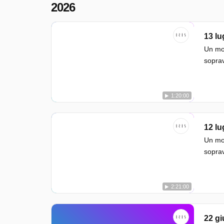
2026
13 lu
Un mos
sopra
1:20:00
12 lu
Un mos
sopra
2:21:00
22 g