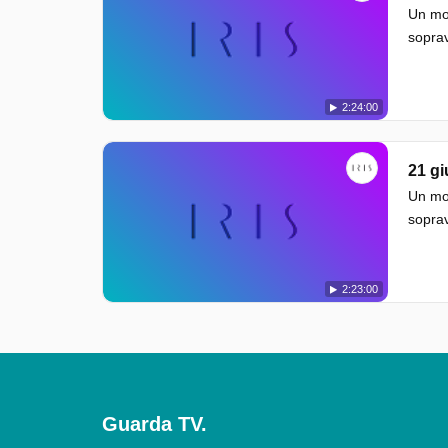
Un mos
sopra
2:24:00
21 g
Un mos
sopra
2:23:00
Guarda TV.