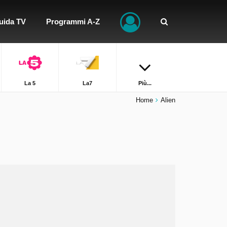
uida TV
Programmi A-Z
La 5
La7
Più...
Home
Alien