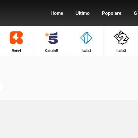
Home
Ultimo
Popolare
G
Rete4
Canale5
Italia1
Italia2