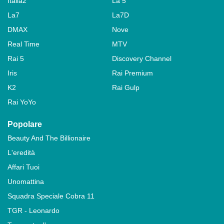
Italia2
La 5
La7
La7D
DMAX
Nove
Real Time
MTV
Rai 5
Discovery Channel
Iris
Rai Premium
K2
Rai Gulp
Rai YoYo
Popolare
Beauty And The Billionaire
L'eredità
Affari Tuoi
Unomattina
Squadra Speciale Cobra 11
TGR - Leonardo