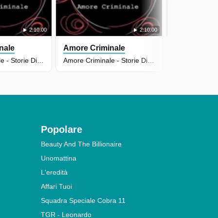
2:10:00
2:10:00
nale
Amore Criminale
Amore Crim
Amore Criminale - Storie Di Femminicidio - Puntata Del 09/12/2025
Amore Criminale - Storie Di Femminicidio - Puntata Del 18/11/2025
Popolare
Beauty And The Billionaire
Unomattina
L'eredità
Affari Tuoi
Squadra Speciale Cobra 11
TGR - Leonardo