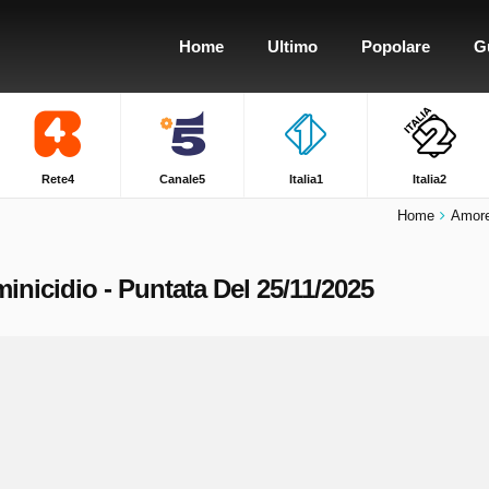
Home
Ultimo
Popolare
G
Rete4
Canale5
Italia1
Italia2
Home
Amore
inicidio - Puntata Del 25/11/2025