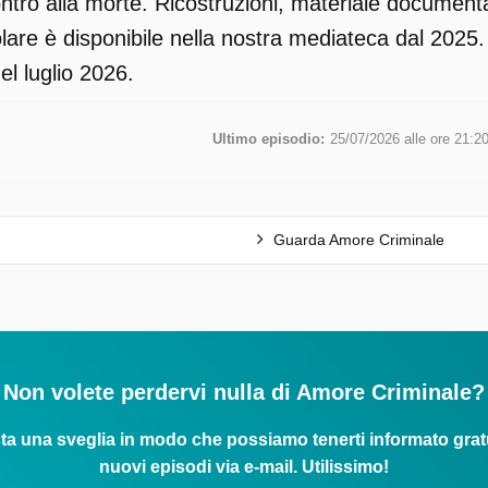
tro alla morte. Ricostruzioni, materiale documentari
re è disponibile nella nostra mediateca dal 2025. 
nel luglio 2026.
bi
Ultimo episodio:
25/07/2026 alle ore 21:2
 è
Guarda Amore Criminale
e
Non volete perdervi nulla di Amore Criminale?
ta una sveglia in modo che possiamo tenerti informato grat
nuovi episodi via e-mail. Utilissimo!