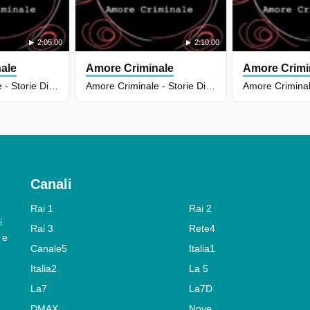
2:05:00
2:10:00
ale
Amore Criminale
Amore Crimi
Amore Criminale - Storie Di Femminicidio - Puntata Del 18/11/2025
Amore Criminale - Storie Di Femminicidio - Puntata Del 16/12/2025
Canali
Rai 1
Rai 2
i
Rai 3
Rete4
 e
Canale5
Italia1
Italia2
La 5
La7
La7D
DMAX
Nove