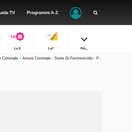
uida TV
Programmi A-Z
La 5
La7
Più...
 Criminale
Amore Criminale - Storie Di Femminicidio - P...