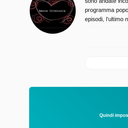
sono andate incon
decide di eliminarla e pianifica il
programma popola
femminicidio. Il 19 luglio 2022 la Corte
episodi, l'ultimo 
d'Assise di Ravenna condanna entram
gli imputati all'ergastolo. La sentenza
viene confermata in appello e resa
definitiva dalla Cassazione. La vicenda
raccontata attraverso la formula della
docu-fiction, con le testimonianze dei
familiari e con alcune ricostruzioni.
Amore Criminale è trasmesso da Rai
Premium il sabato 4 luglio 2026 alle or
21:10.
Quindi impos