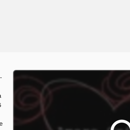
-
a
6
re