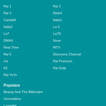
Rai 1
Rai 2
Rai 3
Rete4
Canale5
Italia1
Italia2
La 5
La7
La7D
DMAX
Nove
Real Time
MTV
Rai 5
Discovery Channel
Iris
Rai Premium
K2
Rai Gulp
Rai YoYo
Popolare
Beauty And The Billionaire
Unomattina
L'eredità