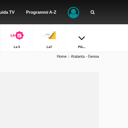
uida TV
Programmi A-Z
La 5
La7
Più...
Home
Atalanta - Genoa