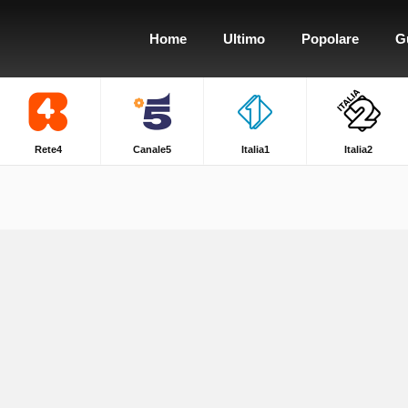
Home
Ultimo
Popolare
G
Rete4
Canale5
Italia1
Italia2