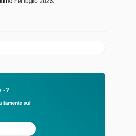
ltimo nel luglio 2026.
7
y -?
uitamente sui