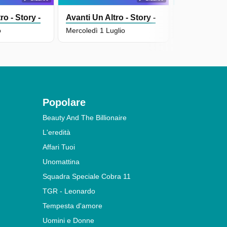
ro - Story -
Avanti Un Altro - Story -
Avanti Un Al
o
Mercoledì 1 Luglio
Martedì 30 G
Popolare
Beauty And The Billionaire
L'eredità
Affari Tuoi
Unomattina
Squadra Speciale Cobra 11
TGR - Leonardo
Tempesta d'amore
Uomini e Donne