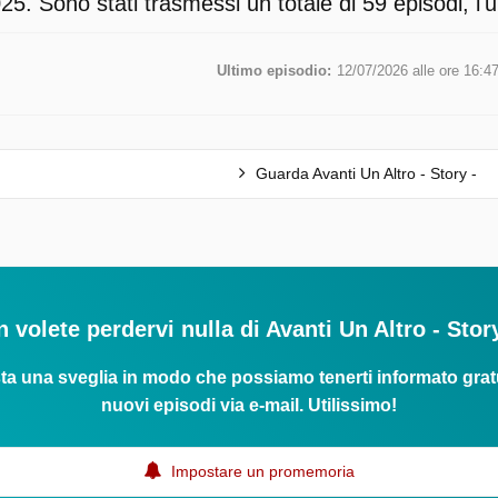
5. Sono stati trasmessi un totale di 59 episodi, l'u
Ultimo episodio:
12/07/2026 alle ore 16:4
Guarda Avanti Un Altro - Story -
 volete perdervi nulla di Avanti Un Altro - Stor
ta una sveglia in modo che possiamo tenerti informato grat
nuovi episodi via e-mail. Utilissimo!
Impostare un promemoria