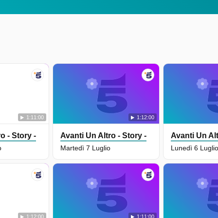
1:11:00
1:12:00
o - Story -
Avanti Un Altro - Story -
Avanti Un Alt
o
Martedì 7 Luglio
Lunedì 6 Lugli
1:12:00
1:11:00