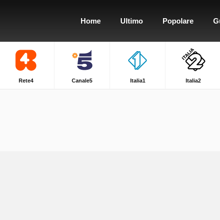
Home
Ultimo
Popolare
G
Rete4
Canale5
Italia1
Italia2