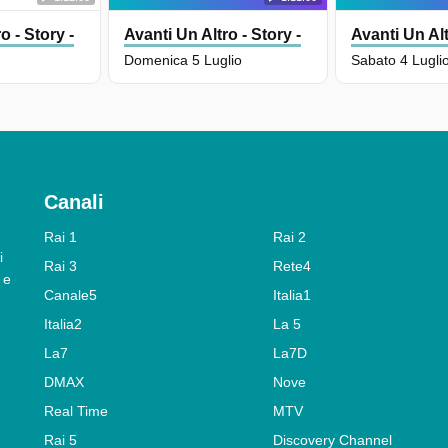
o - Story -
Avanti Un Altro - Story -
Avanti Un Alt
o
Domenica 5 Luglio
Sabato 4 Lugli
Canali
Rai 1
Rai 2
i
Rai 3
Rete4
 e
Canale5
Italia1
Italia2
La 5
La7
La7D
DMAX
Nove
Real Time
MTV
Rai 5
Discovery Channel