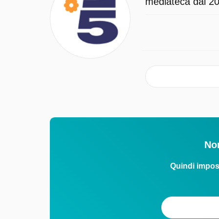
mediateca dal 202
Non
Quindi impos