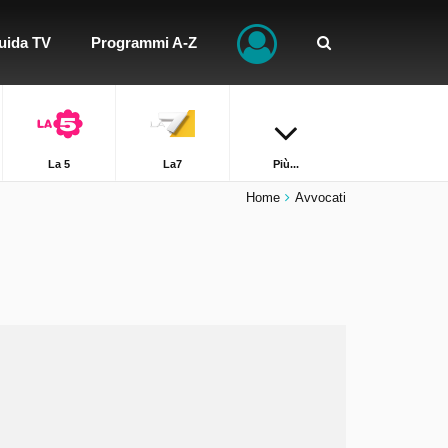
uida TV
Programmi A-Z
La 5
La7
Più...
Home
Avvocati