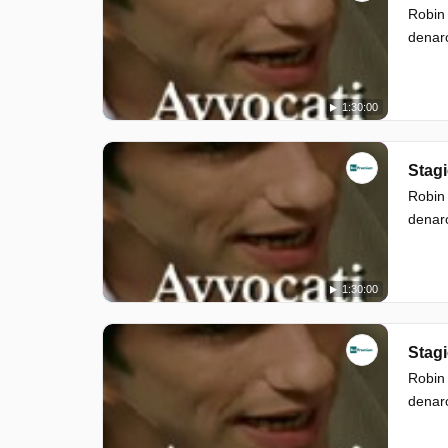
Robin 
denar
1:30:00
Stagi
Robin 
denar
1:30:00
Stagi
Robin 
denar