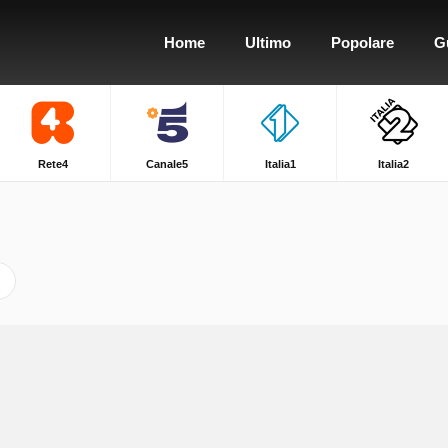
Home
Ultimo
Popolare
G
Rete4
Canale5
Italia1
Italia2