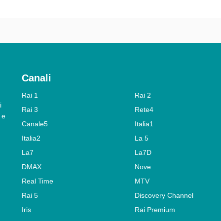
Canali
Rai 1
Rai 2
i
Rai 3
Rete4
 e
Canale5
Italia1
Italia2
La 5
La7
La7D
DMAX
Nove
Real Time
MTV
Rai 5
Discovery Channel
Iris
Rai Premium