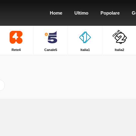
Home
Ultimo
Popolare
G
Rete4
Canale5
Italia1
Italia2