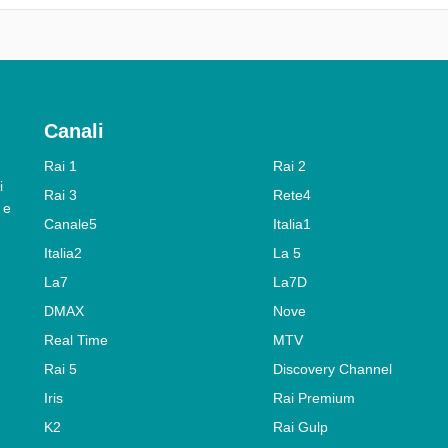
Canali
Rai 1
Rai 2
i
Rai 3
Rete4
 e
Canale5
Italia1
Italia2
La 5
La7
La7D
DMAX
Nove
Real Time
MTV
Rai 5
Discovery Channel
Iris
Rai Premium
K2
Rai Gulp