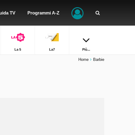
uida TV
Programmi A-Z
La 5
La7
Più...
Home
Barbie