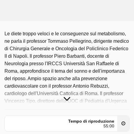
Le diete troppo veloci e le conseguenze sul metabolismo,
ne parla il professor Tommaso Pellegrino, dirigente medico
di Chirurgia Generale e Oncologia del Policlinico Federico
II di Napoli. Il professor Piero Barbanti, docente di
Neurologia presso l'IRCCS Università San Raffaele di
Roma, approfondisce il tema del sonno e dell'importanza
del riposo. Ampio spazio anche alla prevenzione
cardiovascolare con il professor Antonio Rebuzzi,
cardiologo dell'Università Cattolica di Roma. Il professor
Vincenzo Tipo, direttore della UOC di Pediatria d'Urgenza
e Pronto Soccorso dell'Ospedale Santobono Pausilipon di
Napoli, spiega come affrontare insolazioni, colpi di calore e
Tempo di riproduzione
febbre alta. Il professor Silvio Danese, direttore di
55:00
Gastroenterologia dell'IRCCS San Raffaele di Milano,