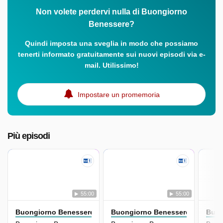
Non volete perdervi nulla di Buongiorno
Benessere?
Quindi imposta una sveglia in modo che possiamo
tenerti informato gratuitamente sui nuovi episodi via e-
mail. Utilissimo!
Impostare un promemoria
Più episodi
55:00
55:00
Buongiorno Benessere
Buongiorno Benessere
Buon