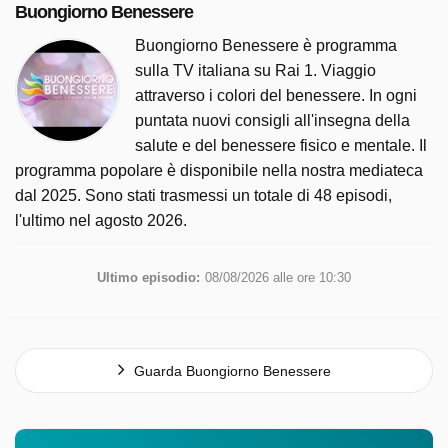
Buongiorno Benessere è trasmesso da Rai 1 il sabato 30
Buongiorno Benessere
maggio 2026 alle ore 10:30.
Buongiorno Benessere è programma
sulla TV italiana su Rai 1. Viaggio
attraverso i colori del benessere. In ogni
puntata nuovi consigli all'insegna della
salute e del benessere fisico e mentale. Il
programma popolare è disponibile nella nostra mediateca
dal 2025. Sono stati trasmessi un totale di 48 episodi,
l'ultimo nel agosto 2026.
Ultimo episodio:
08/08/2026 alle ore 10:30
Guarda Buongiorno Benessere