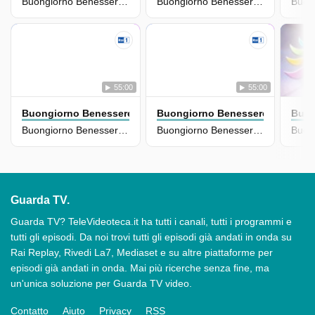
Buongiorno Benessere Estate... Il Meglio - Puntata Del 08/08/2026
Buongiorno Benessere Estate... Il Meglio - Puntata Del 01/08/2026
55:00
55:00
Buongiorno Benessere
Buongiorno Benessere
Buon
Buongiorno Benessere Estate... Il Meglio - Puntata Del 25/07/2026
Buongiorno Benessere Estate... Il Meglio - Puntata Del 18/07/2026
Guarda TV.
Guarda TV? TeleVideoteca.it ha tutti i canali, tutti i programmi e
tutti gli episodi. Da noi trovi tutti gli episodi già andati in onda su
Rai Replay, Rivedi La7, Mediaset e su altre piattaforme per
episodi già andati in onda. Mai più ricerche senza fine, ma
un'unica soluzione per Guarda TV video.
Contatto
Aiuto
Privacy
RSS