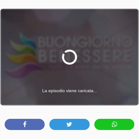
parla di rettocolite ulcerosa e delle nuove strategie
terapeutiche per migliorare la qualità della vita dei pazienti.
Focus poi su gotta e acido urico con il professor Carlo
Selmi, responsabile di Reumatologia presso Humanitas
Milano. E ancora, il profgessor Massimo Massetti, direttore
della UOC di Cardiochirurgia del Policlinico Gemelli di
Roma, tratta il tema delle valvole cardiache. I problemi
dermatologici tipici della stagione calda saranno al centro
dell'intervento del dottor Pietro Sollena, dermatologo
dell'Ospedale Isola Tiberina-Gemelli Isola di Roma, che
parla di funghi, verruche ed eczemi da caldo. Per la salute
degli occhi interverrà il professor Mario Giuliano, docente
La episodio viene caricata...
di Oftalmologia all'Università Tor Vergata di Roma, con un
approfondimento dedicato al glaucoma. Infine, la
dottoressa Fiorella Donati, specialista in Medicina Plastica
e Ricostruttiva, parla di medicina estetica "full face" e dei
trattamenti più indicati da fare prima dell'estate.