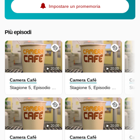
Impostare un promemoria
Più episodi
20:00
20:00
Camera Cafè
Camera Cafè
Came
Stagione 5, Episodio 104 - Camera Cafe' '07
Stagione 5, Episodio 103 - Camera Cafe' '07
20:00
20:00
Camera Cafè
Camera Cafè
Came