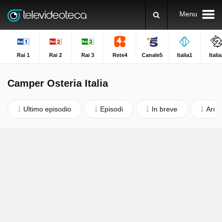
Menu
Rai 1
Rai 2
Rai 3
Rete4
Canale5
Italia1
Itali
Camper Osteria Italia
Ultimo episodio
Episodi
In breve
Archi