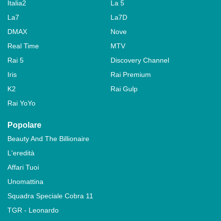
Italia2
La 5
La7
La7D
DMAX
Nove
Real Time
MTV
Rai 5
Discovery Channel
Iris
Rai Premium
K2
Rai Gulp
Rai YoYo
Popolare
Beauty And The Billionaire
L'eredità
Affari Tuoi
Unomattina
Squadra Speciale Cobra 11
TGR - Leonardo