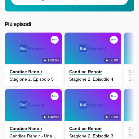
Più episodi
1:00:00
50:00
Candice Renoir
Candice Renoir
Cand
Stagione 2, Episodio 5
Stagione 2, Episodio 4
Stagi
1:40:00
55:00
Candice Renoir
Candice Renoir
Cand
Candice Renoir - Una Vacanza Indimenticabile
Stagione 2, Episodio 3
Stagi