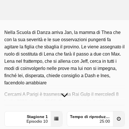
Nella Scuola di Danza arriva Jan, la mamma di Thea che
con la sua severità e le sue osservazioni pungenti fa
agitare la figlia che sbaglia il provino. Le viene assegnato il
ruolo di sostituta di Lena che farà il passo a due con Max.
Lena nel frattempo, che si allena con Jeff, cerca in tutti i
modi di coinvolgerlo nelle prove ma lui non si impegna,
finché lei, disperata, chiede consiglio a Dash e Ines,
facendolo arrabbiare
Cercami A Parigi è trasmesso da Rai Gulp il mercoledì 8
luglio 2026 alle ore 15:55. Questo episodio è stato
pubblicato per la prima volta il sabato 8 giugno 2024.
Stagione 1
Tempo di riproduzione
Episodio 10
25:00