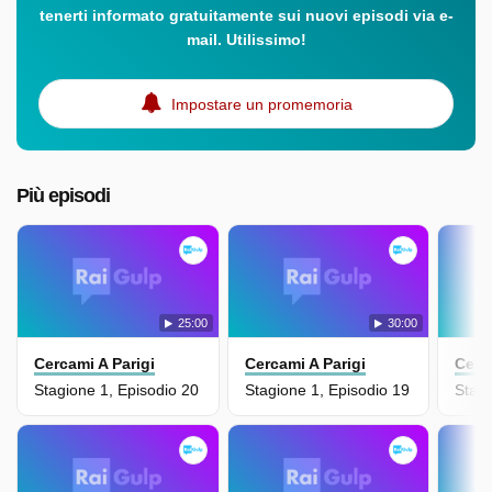
tenerti informato gratuitamente sui nuovi episodi via e-
mail. Utilissimo!
Impostare un promemoria
Più episodi
25:00
30:00
Cercami A Parigi
Cercami A Parigi
Cerc
Stagione 1, Episodio 20
Stagione 1, Episodio 19
Stagi