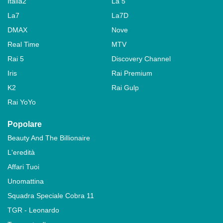
Italia2
La 5
La7
La7D
DMAX
Nove
Real Time
MTV
Rai 5
Discovery Channel
Iris
Rai Premium
K2
Rai Gulp
Rai YoYo
Popolare
Beauty And The Billionaire
L'eredità
Affari Tuoi
Unomattina
Squadra Speciale Cobra 11
TGR - Leonardo