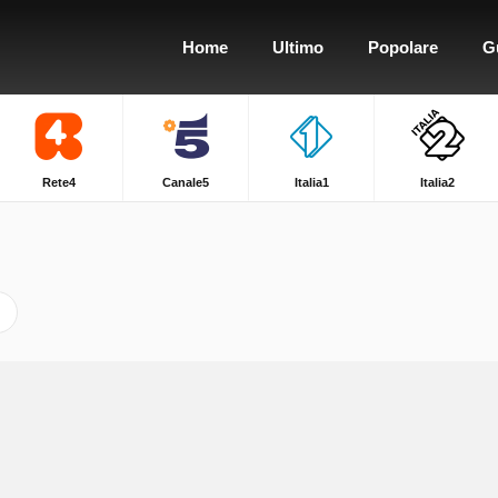
Home
Ultimo
Popolare
G
Rete4
Canale5
Italia1
Italia2