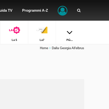
uida TV
Programmi A-Z
La 5
La7
Più...
Home
Dalla Georgia All'elbrus