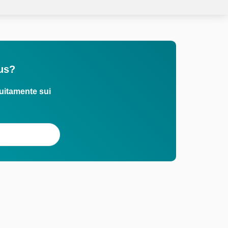
rus?
uitamente sui