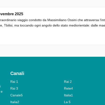
ovembre 2025
raordinario viaggio condotto da Massimiliano Ossini che attraversa l'in
le, Tbilisi, ma toccando ogni angolo dello stato mediorientale: dalle 
Canali
Rai 1
Rai 2
i
Rai 3
Rete4
 e
Canale5
Italia1
Italia2
La 5