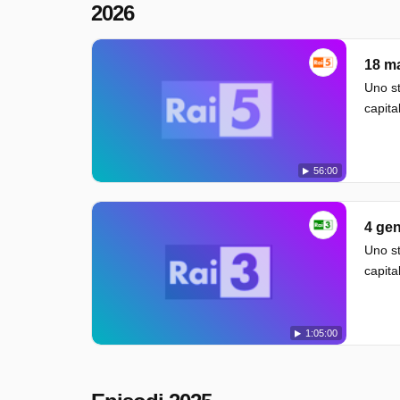
2026
18 m
Uno st
capita
56:00
4 ge
Uno st
capita
1:05:00