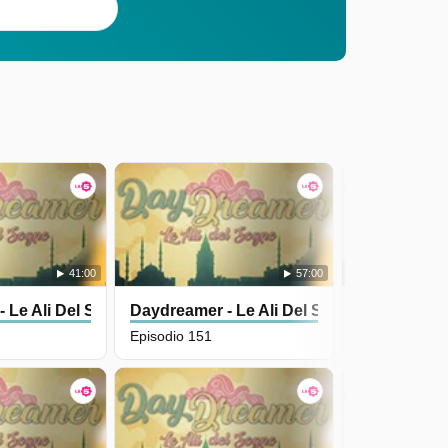
41:00
57:00
 Le Ali Del Sogno
Daydreamer - Le Ali Del Sogno
Daydreamer 
Episodio 151
Episodio 150