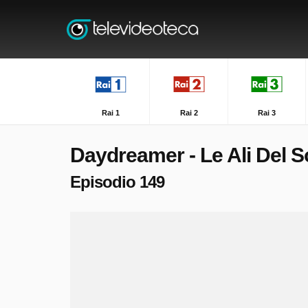
Rai 1
Rai 2
Rai 3
Daydreamer - Le Ali Del 
Episodio 149