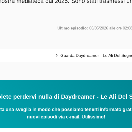
 nostra mediateca dal 2025. Sono stati trasmessi un 
Ultimo episodio:
06/05/2026 alle ore 02:0
Guarda Daydreamer - Le Ali Del Sogn
lete perdervi nulla di Daydreamer - Le Ali Del
ta una sveglia in modo che possiamo tenerti informato grat
nuovi episodi via e-mail. Utilissimo!