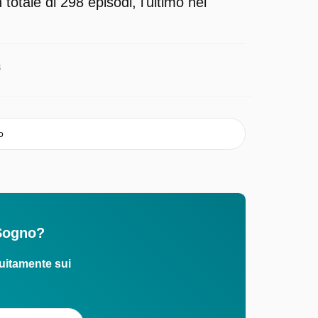
totale di 298 episodi, l'ultimo nel
8
o
 Sogno?
uitamente sui