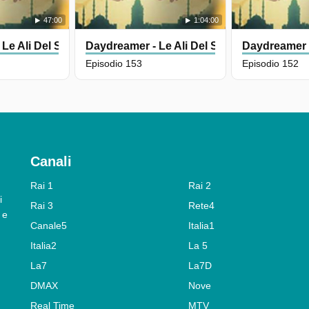
47:00
1:04:00
 Le Ali Del Sogno
Daydreamer - Le Ali Del Sogno
Daydreamer -
Episodio 153
Episodio 152
Canali
Rai 1
Rai 2
i
Rai 3
Rete4
 e
Canale5
Italia1
Italia2
La 5
La7
La7D
DMAX
Nove
Real Time
MTV