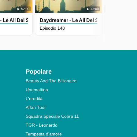
52:00
43:00
 Le Ali Del Sogno
Daydreamer - Le Ali Del Sogno
Daydreamer 
Episodio 148
Episodio 150
Popolare
Beauty And The Billionaire
Unomattina
L'eredità
Affari Tuoi
Squadra Speciale Cobra 11
TGR - Leonardo
Tempesta d'amore