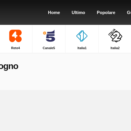
Home
Ultimo
Popolare
G
Rete4
Canale5
Italia1
Italia2
Sogno