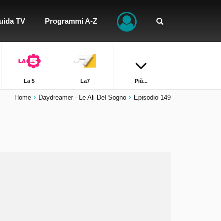
uida TV
Programmi A-Z
La 5
La7
Più...
Home
Daydreamer - Le Ali Del Sogno
Episodio 149