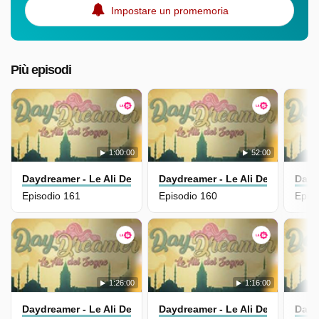
Impostare un promemoria
Più episodi
1:00:00
52:00
Daydreamer - Le Ali Del Sogno
Daydreamer - Le Ali Del Sogno
Dayd
Episodio 161
Episodio 160
Epis
1:26:00
1:16:00
Daydreamer - Le Ali Del Sogno
Daydreamer - Le Ali Del Sogno
Dayd