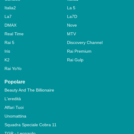
Italia2
La 5
La7
La7D
DMAX
Nove
Real Time
MTV
Rai 5
Discovery Channel
Iris
Rai Premium
K2
Rai Gulp
Rai YoYo
Popolare
Beauty And The Billionaire
L'eredità
Affari Tuoi
Unomattina
Squadra Speciale Cobra 11
TGR - Leonardo