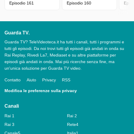
Episodio 161
Episodio 160
Epis
Guarda TV.
Guarda TV? TeleVideoteca.it ha tutti i canali, tutti i programmi e
tutti gli episodi. Da noi trovi tutti gli episodi già andati in onda su
Rai Replay, Rivedi La7, Mediaset e su altre piattaforme per
episodi già andati in onda. Mai più ricerche senza fine, ma
un'unica soluzione per Guarda TV video.
Contatto
Aiuto
Privacy
RSS
Modifica le preferenze sulla privacy
Canali
Rai 1
Rai 2
Rai 3
Rete4
Canale5
Italia1