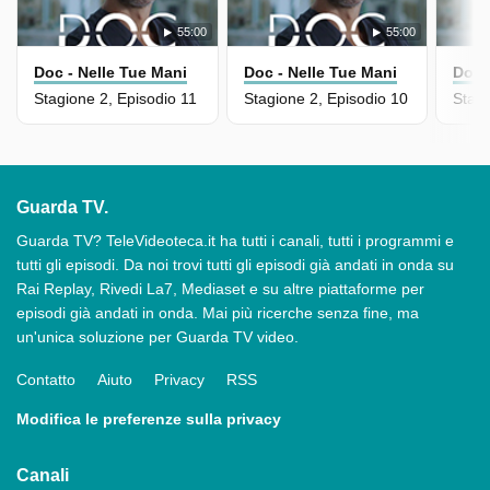
55:00
55:00
Doc - Nelle Tue Mani
Doc - Nelle Tue Mani
Doc 
Stagione 2, Episodio 11
Stagione 2, Episodio 10
Stagi
Guarda TV.
Guarda TV? TeleVideoteca.it ha tutti i canali, tutti i programmi e
tutti gli episodi. Da noi trovi tutti gli episodi già andati in onda su
Rai Replay, Rivedi La7, Mediaset e su altre piattaforme per
episodi già andati in onda. Mai più ricerche senza fine, ma
un'unica soluzione per Guarda TV video.
Contatto
Aiuto
Privacy
RSS
Modifica le preferenze sulla privacy
Canali