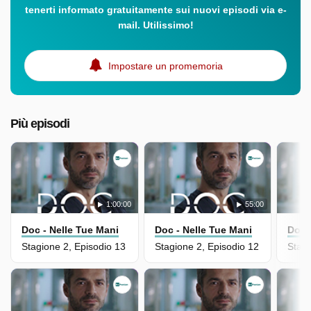
tenerti informato gratuitamente sui nuovi episodi via e-
mail. Utilissimo!
Impostare un promemoria
Più episodi
1:00:00
55:00
Doc - Nelle Tue Mani
Doc - Nelle Tue Mani
Doc 
Stagione 2, Episodio 13
Stagione 2, Episodio 12
Stagi