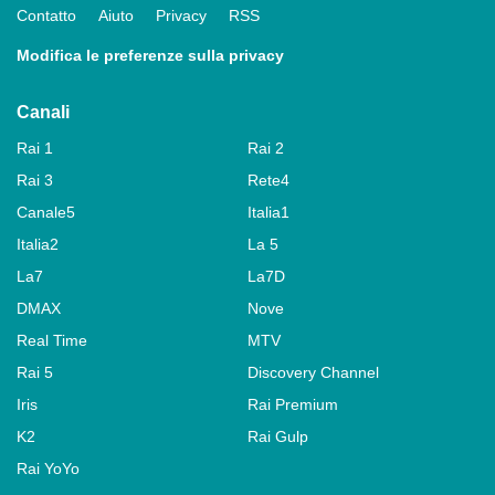
Contatto
Aiuto
Privacy
RSS
Modifica le preferenze sulla privacy
Canali
Rai 1
Rai 2
Rai 3
Rete4
Canale5
Italia1
Italia2
La 5
La7
La7D
DMAX
Nove
Real Time
MTV
Rai 5
Discovery Channel
Iris
Rai Premium
K2
Rai Gulp
Rai YoYo