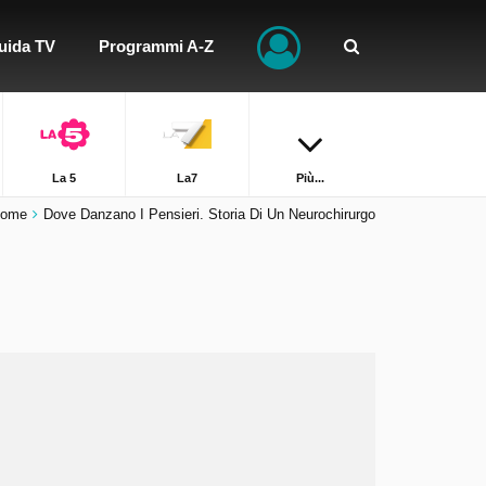
uida TV
Programmi A-Z
La 5
La7
Più...
ome
Dove Danzano I Pensieri. Storia Di Un Neurochirurgo