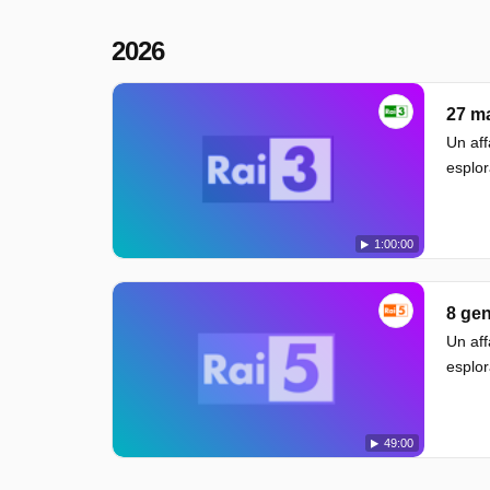
2026
27 m
Un aff
esplor
1:00:00
8 ge
Un aff
esplor
49:00