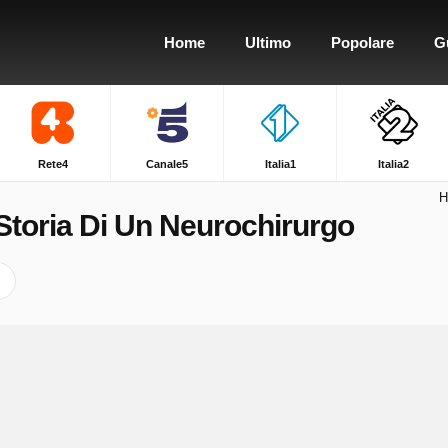
Home
Ultimo
Popolare
G
Rete4
Canale5
Italia1
Italia2
H
Storia Di Un Neurochirurgo