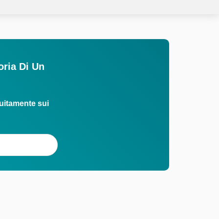
oria Di Un
uitamente sui