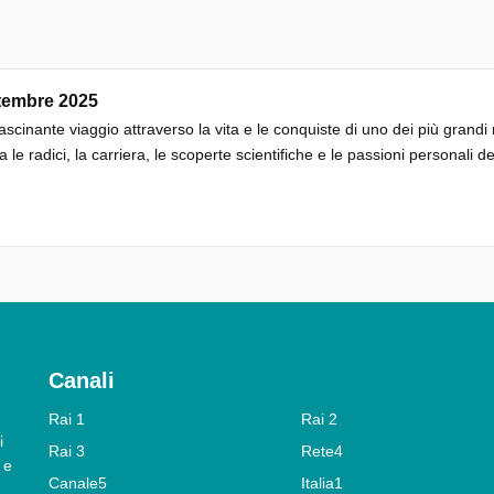
tembre 2025
ascinante viaggio attraverso la vita e le conquiste di uno dei più gran
a le radici, la carriera, le scoperte scientifiche e le passioni personali d
Canali
Rai 1
Rai 2
i
Rai 3
Rete4
 e
Canale5
Italia1