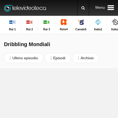
Menu
Rai 1
Rai 2
Rai 3
Rete4
Canale5
Italia1
Itali
Dribbling Mondiali
Ultimo episodio
Episodi
Archivio