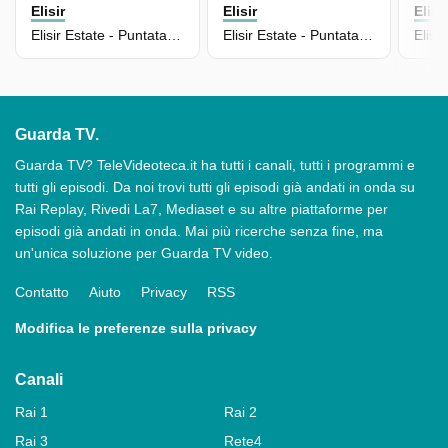
Elisir
Elisir
Elisi
Elisir Estate - Puntata Del 20/07/2026
Elisir Estate - Puntata Del 17/07/2026
Guarda TV.
Guarda TV? TeleVideoteca.it ha tutti i canali, tutti i programmi e
tutti gli episodi. Da noi trovi tutti gli episodi già andati in onda su
Rai Replay, Rivedi La7, Mediaset e su altre piattaforme per
episodi già andati in onda. Mai più ricerche senza fine, ma
un'unica soluzione per Guarda TV video.
Contatto
Aiuto
Privacy
RSS
Modifica le preferenze sulla privacy
Canali
Rai 1
Rai 2
Rai 3
Rete4