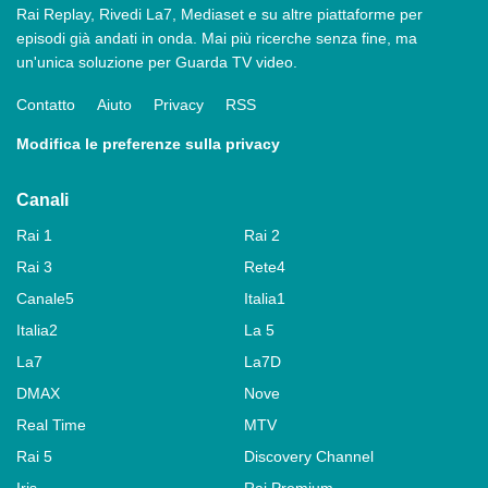
Rai Replay, Rivedi La7, Mediaset e su altre piattaforme per
episodi già andati in onda. Mai più ricerche senza fine, ma
un'unica soluzione per Guarda TV video.
Contatto
Aiuto
Privacy
RSS
Modifica le preferenze sulla privacy
Canali
Rai 1
Rai 2
Rai 3
Rete4
Canale5
Italia1
Italia2
La 5
La7
La7D
DMAX
Nove
Real Time
MTV
Rai 5
Discovery Channel