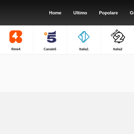
Home
Ultimo
Popolare
G
Rete4
Canale5
Italia1
Italia2