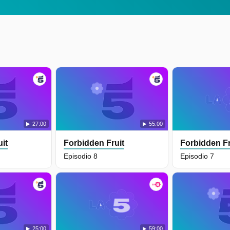
27:00
55:00
it
Forbidden Fruit
Forbidden Fr
Episodio 8
Episodio 7
25:00
59:00