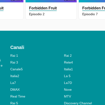
it
Forbidden Fruit
Forbidden Fr
Episodio 2
Episodio 7
Canali
Rai 1
Rai 2
i
Rai 3
Rete4
 e
Canale5
Italia1
Italia2
La 5
La7
La7D
DMAX
Nove
Real Time
MTV
Rai 5
Discovery Channel