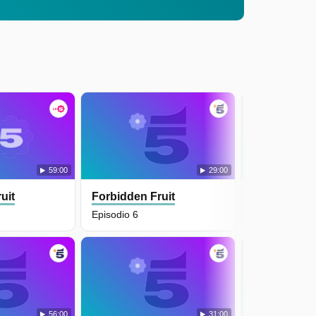
59:00
29:00
uit
Forbidden Fruit
Forbidden F
Episodio 6
Episodio 5
56:00
31:00