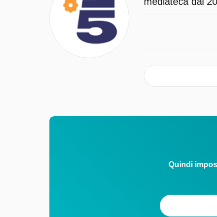
mediateca dal 202
Quindi impos