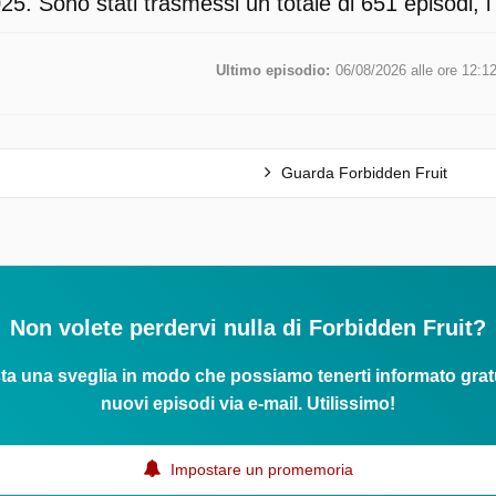
5. Sono stati trasmessi un totale di 651 episodi, l
Ultimo episodio:
06/08/2026 alle ore 12:1
Guarda Forbidden Fruit
Non volete perdervi nulla di Forbidden Fruit?
ta una sveglia in modo che possiamo tenerti informato grat
nuovi episodi via e-mail. Utilissimo!
Impostare un promemoria