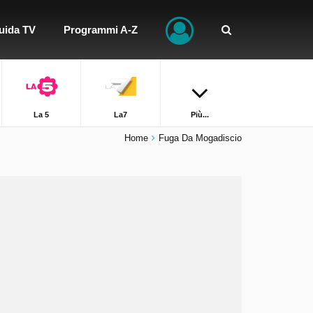
uida TV
Programmi A-Z
La 5
La7
Più...
Home
Fuga Da Mogadiscio