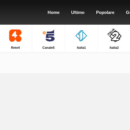
Home
Ultimo
Popolare
G
Rete4
Canale5
Italia1
Italia2