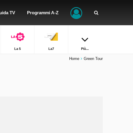
uida TV
Programmi A-Z
La 5
La7
Più...
Home
Green Tour