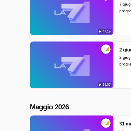
7 giug
progra
47:19
2 gi
2 giug
progra
19:07
Maggio 2026
31 m