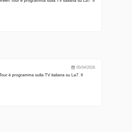
een Tour è programma sulla TV italiana su La7. Il
05/04/2026
our è programma sulla TV italiana su La7. Il