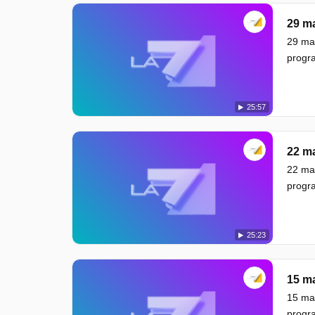
29 m
29 mar
progra
25:57
22 m
22 mar
progra
25:23
15 m
15 mar
progra