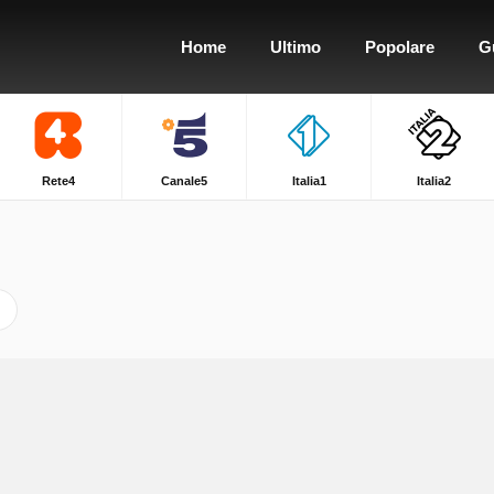
Home
Ultimo
Popolare
G
Rete4
Canale5
Italia1
Italia2