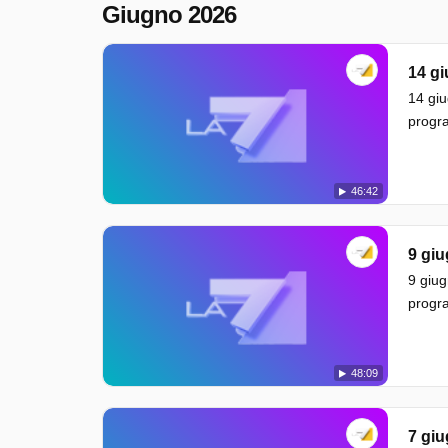
Giugno 2026
14 g
14 giu
progra
46:42
9 gi
9 giug
progra
48:09
7 gi