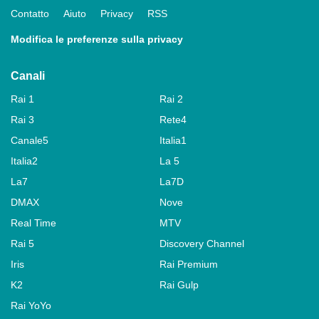
Contatto
Aiuto
Privacy
RSS
Modifica le preferenze sulla privacy
Canali
Rai 1
Rai 2
Rai 3
Rete4
Canale5
Italia1
Italia2
La 5
La7
La7D
DMAX
Nove
Real Time
MTV
Rai 5
Discovery Channel
Iris
Rai Premium
K2
Rai Gulp
Rai YoYo