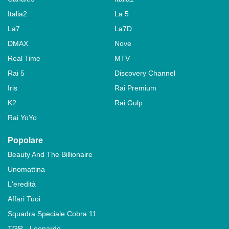
Italia2
La 5
La7
La7D
DMAX
Nove
Real Time
MTV
Rai 5
Discovery Channel
Iris
Rai Premium
K2
Rai Gulp
Rai YoYo
Popolare
Beauty And The Billionaire
Unomattina
L'eredità
Affari Tuoi
Squadra Speciale Cobra 11
TGR - Leonardo