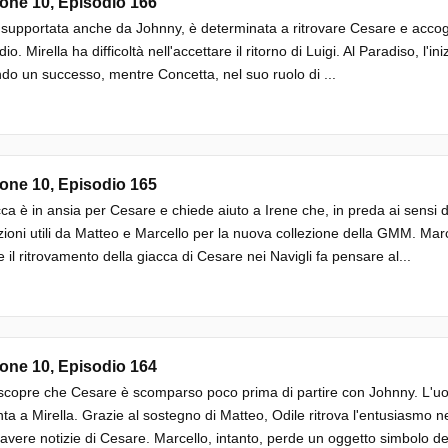
one 10, Episodio 166
 supportata anche da Johnny, è determinata a ritrovare Cesare e accogl
dio. Mirella ha difficoltà nell'accettare il ritorno di Luigi. Al Paradiso, l'in
ndo un successo, mentre Concetta, nel suo ruolo di ...
one 10, Episodio 165
a è in ansia per Cesare e chiede aiuto a Irene che, in preda ai sensi di 
zioni utili da Matteo e Marcello per la nuova collezione della GMM. Mar
 il ritrovamento della giacca di Cesare nei Navigli fa pensare al...
one 10, Episodio 164
scopre che Cesare è scomparso poco prima di partire con Johnny. L'uo
ta a Mirella. Grazie al sostegno di Matteo, Odile ritrova l'entusiasmo
avere notizie di Cesare. Marcello, intanto, perde un oggetto simbolo del