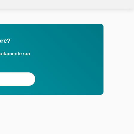
ore?
uitamente sui