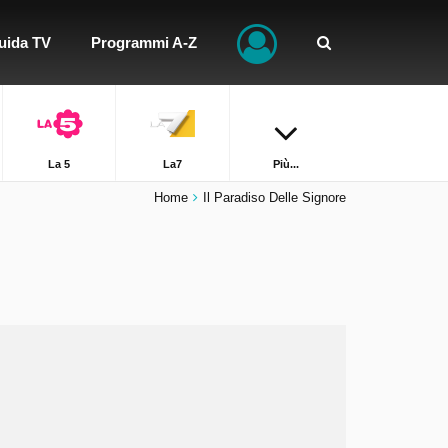
uida TV
Programmi A-Z
La 5
La7
Più...
Home
Il Paradiso Delle Signore