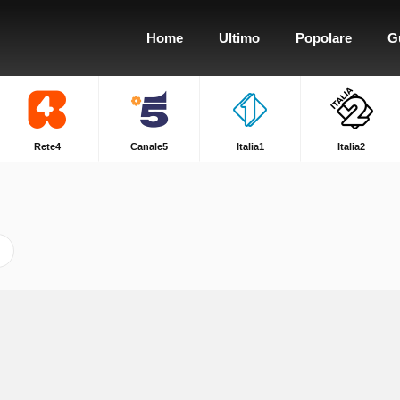
Home
Ultimo
Popolare
G
Rete4
Canale5
Italia1
Italia2