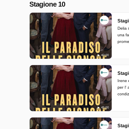
Stagione 10
Stagi
Delia 
una fa
promes
40:00
Stagi
Irene 
per l'
condiz
45:00
Stagi