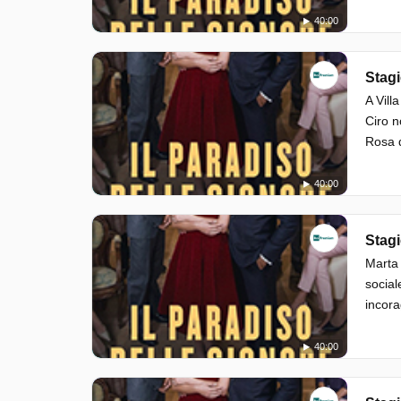
40:00
Stagi
A Vill
Ciro n
Rosa d
40:00
Stagi
Marta 
social
incora
40:00