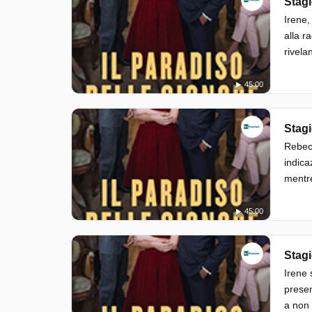
Stagi
Irene,
alla ra
rivela
45:00
Stagi
Rebecc
indica
mentre
45:00
Stagi
Irene 
presen
a non 