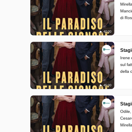
Mirell
Mancin
di Ros
40:00
Stagi
Irene 
sul fa
della 
45:00
Stagi
Odile,
Cesare
Mirell