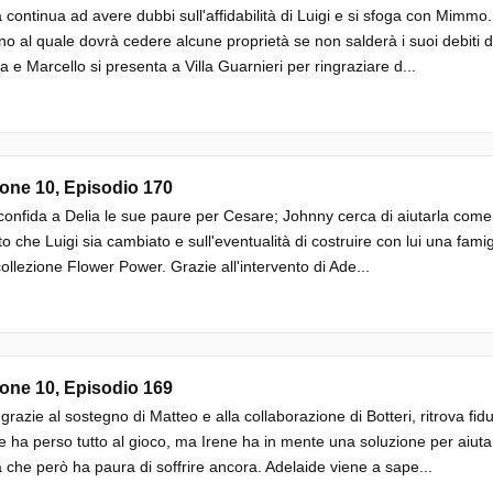
a continua ad avere dubbi sull'affidabilità di Luigi e si sfoga con Mimm
o al quale dovrà cedere alcune proprietà se non salderà i suoi debiti di g
a e Marcello si presenta a Villa Guarnieri per ringraziare d...
one 10, Episodio 170
confida a Delia le sue paure per Cesare; Johnny cerca di aiutarla com
tto che Luigi sia cambiato e sull'eventualità di costruire con lui una famig
collezione Flower Power. Grazie all'intervento di Ade...
one 10, Episodio 169
 grazie al sostegno di Matteo e alla collaborazione di Botteri, ritrova fid
 ha perso tutto al gioco, ma Irene ha in mente una soluzione per aiutar
a che però ha paura di soffrire ancora. Adelaide viene a sape...