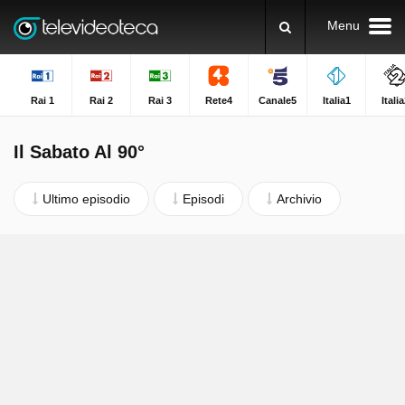
Menu
Rai 1
Rai 2
Rai 3
Rete4
Canale5
Italia1
Itali
Il Sabato Al 90°
Ultimo episodio
Episodi
Archivio