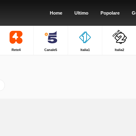
Home
Ultimo
Popolare
G
Rete4
Canale5
Italia1
Italia2