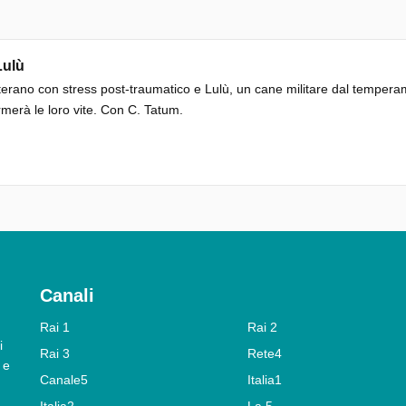
Lulù
erano con stress post-traumatico e Lulù, un cane militare dal tempera
rmerà le loro vite. Con C. Tatum.
Canali
Rai 1
Rai 2
i
Rai 3
Rete4
 e
Canale5
Italia1
Italia2
La 5