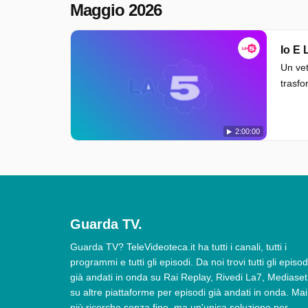
Maggio 2026
Io E 
Un vet
trasfo
2:00:00
Guarda TV.
Guarda TV? TeleVideoteca.it ha tutti i canali, tutti i
programmi e tutti gli episodi. Da noi trovi tutti gli episod
già andati in onda su Rai Replay, Rivedi La7, Mediaset
su altre piattaforme per episodi già andati in onda. Mai
più ricerche senza fine, ma un'unica soluzione per