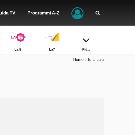
uida TV
Programmi A-Z
La 5
La7
Più...
Home
Io E Lulu'