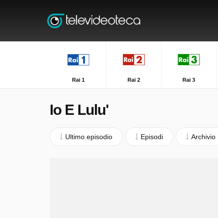
Rai 1
Rai 2
Rai 3
Io E Lulu'
Ultimo episodio
Episodi
Archivio