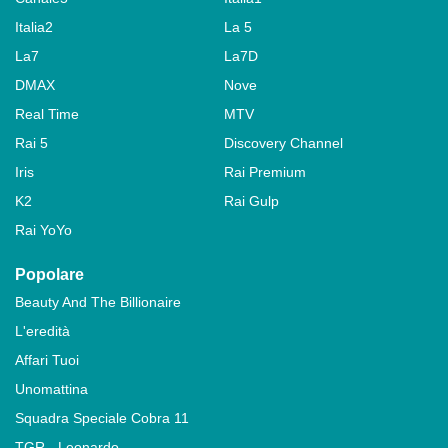
Italia2
La 5
La7
La7D
DMAX
Nove
Real Time
MTV
Rai 5
Discovery Channel
Iris
Rai Premium
K2
Rai Gulp
Rai YoYo
Popolare
Beauty And The Billionaire
L'eredità
Affari Tuoi
Unomattina
Squadra Speciale Cobra 11
TGR - Leonardo