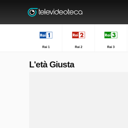
Rai 1
Rai 2
Rai 3
L'età Giusta