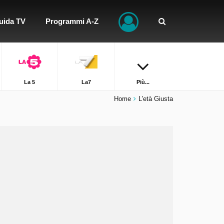
uida TV
Programmi A-Z
La 5
La7
Più...
Home
L'età Giusta