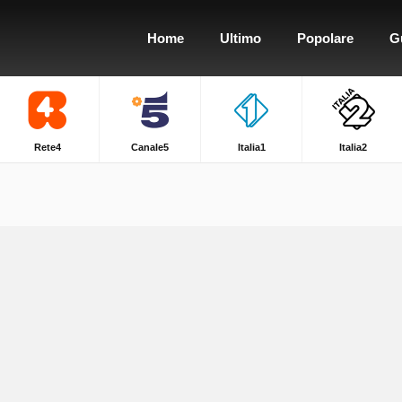
Home
Ultimo
Popolare
G
Rete4
Canale5
Italia1
Italia2