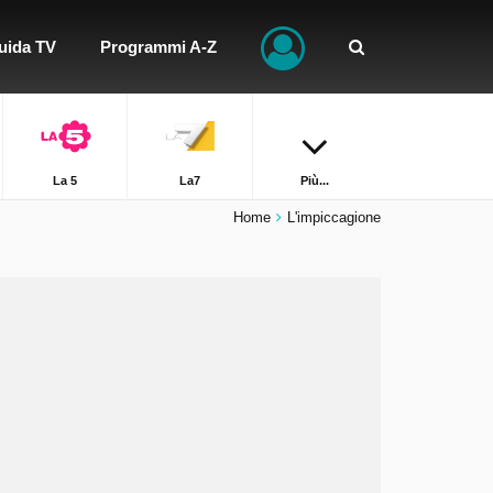
uida TV
Programmi A-Z
La 5
La7
Più...
Home
L'impiccagione