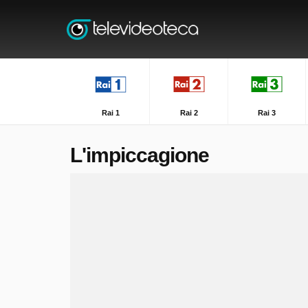
Rai 1
Rai 2
Rai 3
L'impiccagione