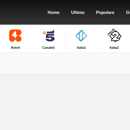
Home
Ultimo
Popolare
G
Rete4
Canale5
Italia1
Italia2