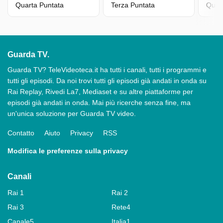
Quarta Puntata
Terza Puntata
Quin
Guarda TV.
Guarda TV? TeleVideoteca.it ha tutti i canali, tutti i programmi e
tutti gli episodi. Da noi trovi tutti gli episodi già andati in onda su
Rai Replay, Rivedi La7, Mediaset e su altre piattaforme per
episodi già andati in onda. Mai più ricerche senza fine, ma
un'unica soluzione per Guarda TV video.
Contatto
Aiuto
Privacy
RSS
Modifica le preferenze sulla privacy
Canali
Rai 1
Rai 2
Rai 3
Rete4
Canale5
Italia1