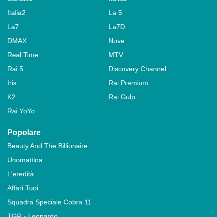
Italia2
La 5
La7
La7D
DMAX
Nove
Real Time
MTV
Rai 5
Discovery Channel
Iris
Rai Premium
K2
Rai Gulp
Rai YoYo
Popolare
Beauty And The Billionaire
Unomattina
L'eredità
Affari Tuoi
Squadra Speciale Cobra 11
TGR - Leonardo