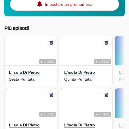
Impostare un promemoria
Più episodi
1:45:00
1:54:00
L'isola Di Pietro
L'isola Di Pietro
L'iso
Sesta Puntata
Quinta Puntata
Prim
1:58:00
1:49:00
L'isola Di Pietro
L'isola Di Pietro
L'iso